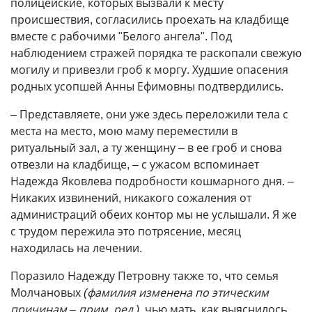
полицейские, которых вызвали к месту
происшествия, согласились проехать на кладбище
вместе с рабочими "Белого ангела". Под
наблюдением стражей порядка те раскопали свежую
могилу и привезли гроб к моргу. Худшие опасения
родных усопшей Анны Ефимовны подтвердились.
– Представляете, они уже здесь переложили тела с
места на место, мою маму переместили в
ритуальный зал, а ту женщину – в ее гроб и снова
отвезли на кладбище, – с ужасом вспоминает
Надежда Яковлева подробности кошмарного дня. –
Никаких извинений, никакого сожаления от
администраций обеих контор мы не услышали. Я же
с трудом пережила это потрясение, месяц
находилась на лечении.
Поразило Надежду Петровну также то, что семья
Молчановых
(фамилия изменена по этическим
причинам – прим. ред.)
, чью мать, как выяснилось,