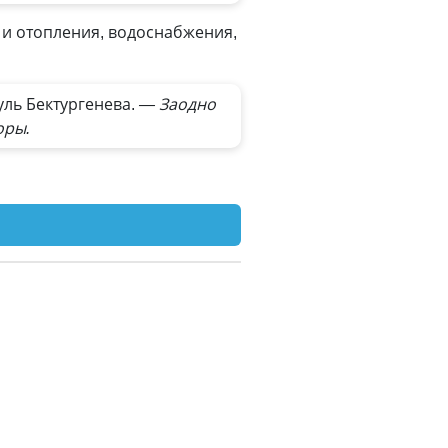
 и отопления, водоснабжения,
уль Бектургенева.
— Заодно
оры.