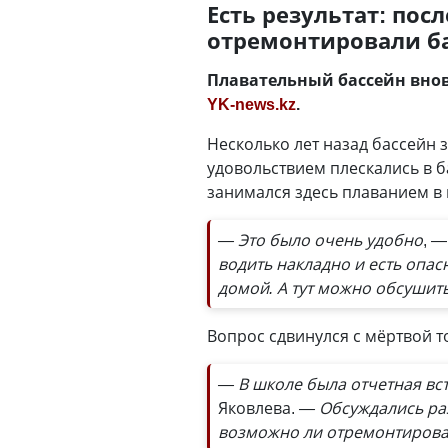
Есть результат: пос
отремонтировали б
Плавательный бассейн внов
YK-news.kz
.
Несколько лет назад бассейн 
удовольствием плескались в 
занимался здесь плаванием в
— Это было очень удобно
, 
водить накладно и есть опас
домой. А тут можно обсушить
Вопрос сдвинулся с мёртвой т
— В школе была отчетная вс
Яковлева.
— Обсуждались раз
возможно ли отремонтировать