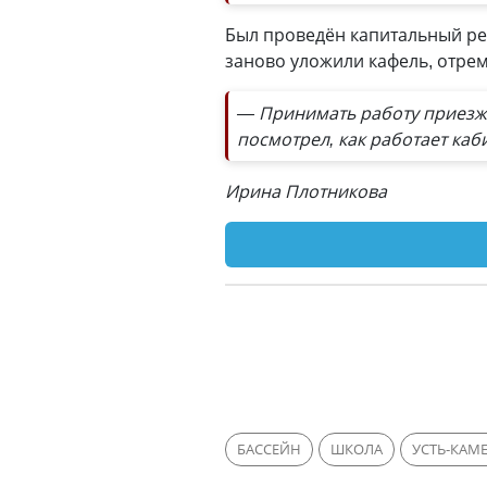
Был проведён капитальный ре
заново уложили кафель, отре
— Принимать работу приезж
посмотрел, как работает ка
Ирина Плотникова
БАССЕЙН
ШКОЛА
УСТЬ-КАМ