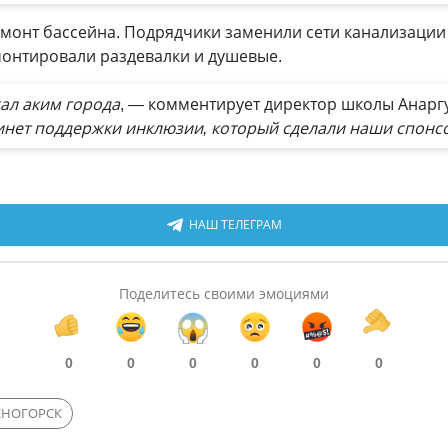
монт бассейна. Подрядчики заменили сети канализации
монтировали раздевалки и душевые.
ал аким города
, — комментирует директор школы Анарг
бинет поддержки инклюзии, который сделали наши спонс
НАШ ТЕЛЕГРАМ
Поделитесь своими эмоциями
0
0
0
0
0
0
ЕНОГОРСК