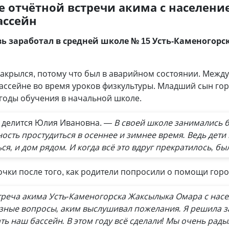
ле отчётной встречи акима с населен
ассейн
ь заработал в средней школе № 15 Усть-Каменогорск
закрылся, потому что был в аварийном состоянии. Между 
бассейне во время уроков физкультуры. Младший сын г
 годы обучения в начальной школе.
— делится Юлия Ивановна.
— В своей школе занимались б
ность простудиться в осеннее и зимнее время. Ведь дети
ся, и дом рядом. И когда всё это вдруг прекратилось, бы
очки после того, как родители попросили о помощи горо
треча акима Усть-Каменогорска Жаксылыка Омара с нас
ные вопросы, аким выслушивал пожелания. Я решила за
 наш бассейн. В этом году всё сделали! Мы очень рады