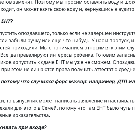
тветов заменят. Поэтому мы просим оставлять воду и шок
ходит, он может взять свою воду и, вернувшись в аудито
 ЕНТ?
пустить опоздавшего, только если не завершен инструкта
сли забыли ручку или еще что-нибудь. У нас и пропуск, 
тей приходили. Мы с пониманием относимся к этим случ
сегда превалируют интересы ребенка. Готовим запасны
иков допустить к сдаче ЕНТ мы уже не сможем. Опозда
но при этом не лишаются права получить аттестат о сред
, потому что случился форс-мажор: например, ДТП и
и, то выпускник может написать заявление и настаивать 
 ехали для этого в Семей, потому что там ЕНТ было чуть
зные доказательства.
кивать при входе?