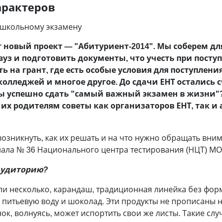
арактеров
у школьному экзамену
т новый проект — "Абитуриент-2014". Мы соберем д
уз и подготовить документы, что учесть при посту
 на грант, где есть особые условия для поступления,
колледжей и многое другое. До сдачи ЕНТ остались 
бы успешно сдать "самый важный экзамен в жизни"?
их родителям советы как организаторов ЕНТ, так и
возникнуть, как их решать и на что нужно обращать вни
иала № 36 Национального центра тестирования (НЦТ) М
 аудиторию?
или несколько, карандаш, традиционная линейка без фор
й питьевую воду и шоколад. Эти продукты не прописаны н
ок, волнуясь, может испортить свои же листы. Такие слу