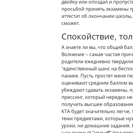
двойку или опоздал и пропуст
просьбой принять экзамены т
аттестат об окончании школы, 
сможет.
Спокойствие, тол
А знаете ли вы, что общий ба
Волнение – самая частая прич
родители ежедневно твердили 
"единственный шанс на беспла
панике. Пусть простят меня п
оценивают средним баллом вы
убеждают сдавать экзамены, пр
прессинг, который нередко не
получить высшее образование 
КТА будет значительно легче,
теми предметами, которые нуж
уроки, ни домашние задания.
называемый "year off" (год пе