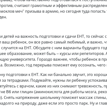
апротив, считают грамотным и эффективным распределен
оклов меч" призыва в армию, но сегодня туда попасть та
ден.
и детей на важность подготовки и сдачи ЕНТ, то сейчас 
л ваш ребенок, он все равно самый любимый, и важно, чт
е случится на ЕНТ. Обсудите с ним варианты будущего го
шее образование, может быть – курсы или репетиторов. 
ую университета. Гораздо важнее, чтобы ребенок в при
а. Возможно, год перерыва поможет ему осознать, чего 
у подготовки к ЕНТ. Как ни банально звучит, это хорош
и за тетрадками. Подумайте, нужны ли ребенку успокаи
туйтесь с врачом, какие из них снимают тревожность, п
не B6 или глицин (аминокислота для работы мозга, реко
м). Снять напряжение школьнику поможет массаж спины,
адолго на природу, даже если это просто парк. Ну и гла