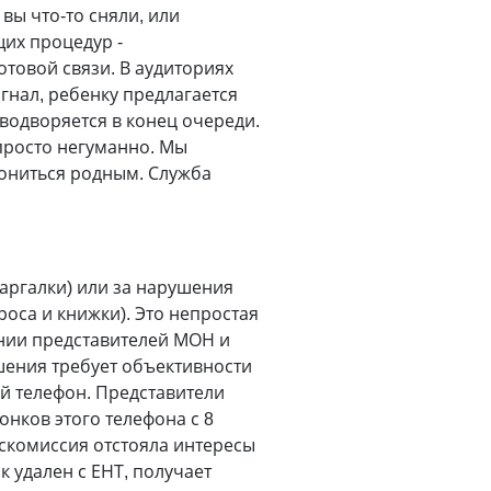
 вы что-то сняли, или
их процедур -
товой связи. В аудиториях
гнал, ребенку предлагается
 водворяется в конец очереди.
 просто негуманно. Мы
вониться родным. Служба
аргалки) или за нарушения
оса и книжки). Это непростая
ании представителей МОН и
шения требует объективности
ый телефон. Представители
нков этого телефона с 8
оскомиссия отстояла интересы
к удален с ЕНТ, получает