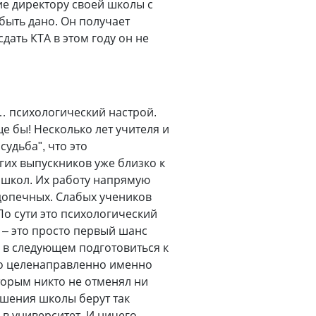
ие директору своей школы с
ыть дано. Он получает
сдать КТА в этом году он не
а… психологический настрой.
е бы! Несколько лет учителя и
удьба", что это
гих выпускников уже близко к
я школ. Их работу напрямую
допечных. Слабых учеников
По сути это психологический
Т – это просто первый шанс
о в следующем подготовиться к
жно целенаправленно именно
торым никто не отменял ни
ршения школы берут так
 в университет. И ничего