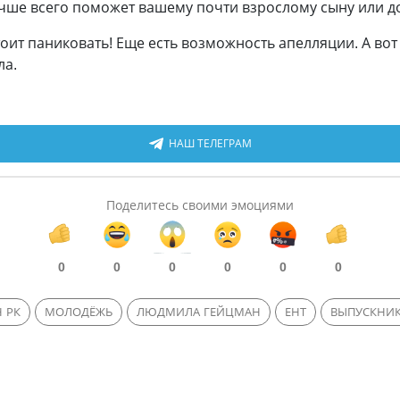
чше всего поможет вашему почти взрослому сыну или д
тоит паниковать! Еще есть возможность апелляции. А вот
ла.
НАШ ТЕЛЕГРАМ
Поделитесь своими эмоциями
0
0
0
0
0
0
 РК
МОЛОДЁЖЬ
ЛЮДМИЛА ГЕЙЦМАН
ЕНТ
ВЫПУСКНИ