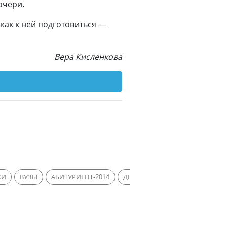
очери.
 как к ней подготовиться —
Вера Кисленкова
КИ
ВУЗЫ
АБИТУРИЕНТ-2014
ДЕПАРТАМЕНТ ГОСУДАРСТВЕН