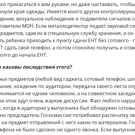
ько прикасаться к вам руками, но даже настаивать, чтобы
рнули края одежды. Имеется много других контролирующ
ение, визуальное наблюдение и подавители сигналов со
авители МОН. Если металлодетектор подает звуковой си
редметов, сдав их в специальную службу хранения, и он
ь ребенка приходить к пункту сдачи ЕНТ без сотового -
 сдать свой телефон, а потом спокойно получить и отз
олго до начала ЕНТ.
и каковы последствия этого?
ых предметов (любой вид гаджета, сотовый телефон, шп
ние, хождение по аудитории, передача своего листа опр
инимается не одним человеком, а на совместном засед
и этом идут очень жаркие дискуссии. Факт любого нару
й, когда в аудитории у выпускника был обнаружен сотов
но председатель Госкомиссии потребовал распечатку зво
а на предмет отправлений с него каких-то материалов. Г
елефона не было сделано ни одного звонка. Если выпускни