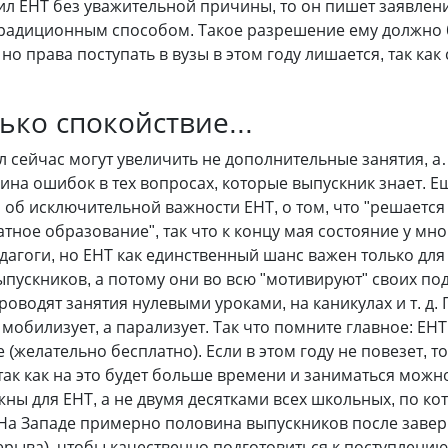
ил ЕНТ без уважительной причины, то он пишет заявлен
радиционным способом. Такое разрешение ему должно б
но права поступать в вузы в этом году лишается, так как 
ько спокойствие...
лл сейчас могут увеличить не дополнительные занятия, 
ина ошибок в тех вопросах, которые выпускник знает. Ещ
об исключительной важности ЕНТ, о том, что "решается с
тное образование", так что к концу мая состояние у мно
едагоги, но ЕНТ как единственный шанс важен только дл
пускников, а потому они во всю "мотивируют" своих по
оводят занятия нулевыми уроками, на каникулах и т. д. 
 мобилизует, а парализует. Так что помните главное: ЕН
(желательно бесплатно). Если в этом году не повезет, т
 так как на это будет больше времени и заниматься мо
ны для ЕНТ, а не двумя десятками всех школьных, по ко
 На Западе примерно половина выпускников после заве
рерыва), чтобы качественно подготовиться к поступлению