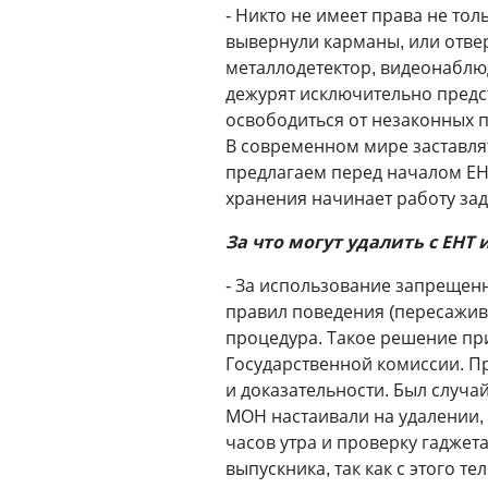
- Никто не имеет права не тол
вывернули карманы, или отве
металлодетектор, видеонаблюд
дежурят исключительно предст
освободиться от незаконных п
В современном мире заставлят
предлагаем перед началом ЕНТ
хранения начинает работу зад
За что могут удалить с ЕНТ 
- За использование запрещенн
правил поведения (пересажива
процедура. Такое решение пр
Государственной комиссии. Пр
и доказательности. Был случа
МОН настаивали на удалении, 
часов утра и проверку гаджет
выпускника, так как с этого т