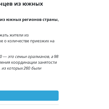
енцев из южных
 из южных регионов страны,
жать жители из
ые о количестве приезжих на
0 — это семьи оралманов, а 98
ления координации занятости
, из которых 260 были