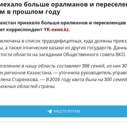
приехало больше оралманов и пересел
ем в прошлом году
азахстан приехало больше оралманов и переселенцев
ает корреспондент
YK-news.kz
.
включена в список трудодефицитных, куда должны приез
, а также этнические казахи из других государств. Данн
ятости области на заседании Общественного совета ВКО.
селению в нашу область составляет 398 семей, из них 30
х регионов Казахстана,
— уточнила руководитель управ
лена Старенкова.
— В 2016 году квота была на 300 семей
 южных областей страны.
НАШ ТЕЛЕГРАМ