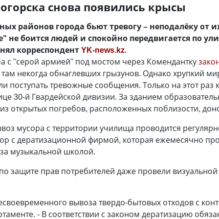
ногорска снова появились крысы
ных районов города бьют тревогу – неподалёку от и
" не боится людей и спокойно передвигается по ул
снял корреспондент
YK-news.kz
.
а с "серой армией" под мостом через Комендантку
зако
 там некогда обнаглевших грызунов. Однако хрупкий ми
ли поступать тревожные сообщения. Только на этот раз 
ице 30-й Гвардейской дивизии. За зданием образовател
 из открытых погребов, расположенных поблизости, дон
ывоз мусора с территории училища проводится регулярн
ор с дератизационной фирмой, которая ежемесячно пр
за музыкальной школой.
е по защите прав потребителей даже провели визуальной
 несвоевременного вывоза твердо-бытовых отходов с ко
артаменте. - В соответствии с законом дератизацию обяз