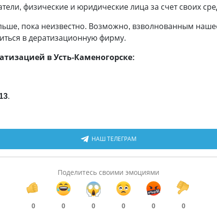
ели, физические и юридические лица за счет своих сре
альше, пока неизвестно. Возможно, взволнованным наш
титься в дератизационную фирму.
тизацией в Усть-Каменогорске:
13
.
НАШ ТЕЛЕГРАМ
Поделитесь своими эмоциями
0
0
0
0
0
0