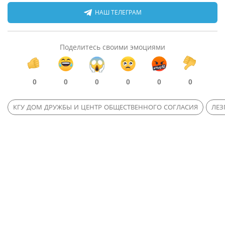
НАШ ТЕЛЕГРАМ
Поделитесь своими эмоциями
0
0
0
0
0
0
КГУ ДОМ ДРУЖБЫ И ЦЕНТР ОБЩЕСТВЕННОГО СОГЛАСИЯ
ЛЕЗ