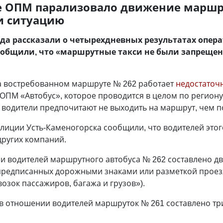
е ОПМ парализовало движение маршр
и ситуацию
да рассказали о четырехдневных результатах опер
ообщили, что «маршрутные такси не были запрещен
 на востребованном маршруте № 262 работает
недостаточ
ОПМ «Автобус», которое проводится в целом по региону 
 водители предпочитают не выходить на маршрут, чем п
олиции Усть-Каменогорска сообщили, что водителей это
других компаний.
ии водителей маршрутного автобуса № 262 составлено два
редписанных дорожными знаками или разметкой проезжей
зок пассажиров, багажа и грузов»).
 в отношении водителей маршруток № 261 составлено тр