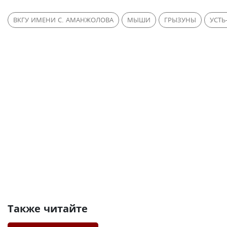
ВКГУ ИМЕНИ С. АМАНЖОЛОВА
МЫШИ
ГРЫЗУНЫ
УСТЬ
Также читайте