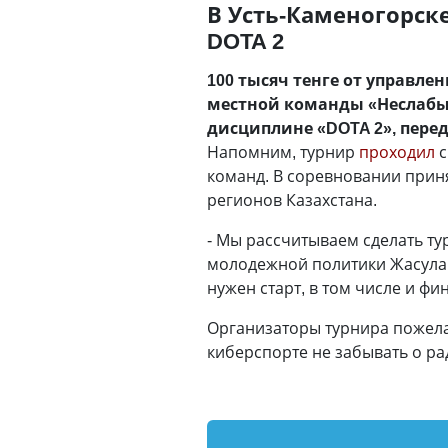
В Усть-Каменогорск
DOTA 2
100 тысяч тенге от управл
местной команды «Неслабые
дисциплине «DOTA 2», пере
Напомним, турнир
проходил
с
команд. В соревновании приня
регионов Казахстана.
- Мы рассчитываем сделать т
молодежной политики Жасулан 
нужен старт, в том числе и ф
Организаторы турнира пожелал
киберспорте не забывать о ра