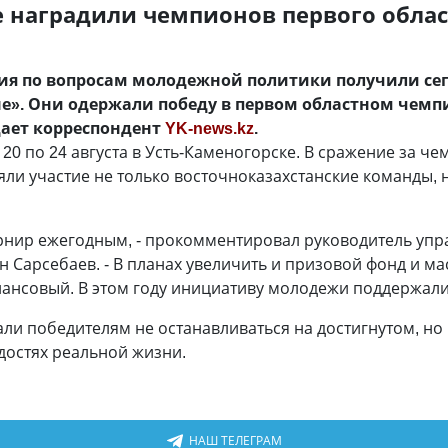
е наградили чемпионов первого облас
ения по вопросам молодежной политики получили се
». Они одержали победу в первом областном чемп
дает корреспондент
YK-news.kz
.
 20 по 24 августа в Усть-Каменогорске. В сражение за че
ли участие не только восточноказахстанские команды, н
урнир ежегодным, - прокомментировал руководитель уп
Сарсебаев. - В планах увеличить и призовой фонд и ма
инансовый. В этом году инициативу молодежи поддержал
и победителям не останавливаться на достигнутом, но п
достях реальной жизни.
НАШ ТЕЛЕГРАМ