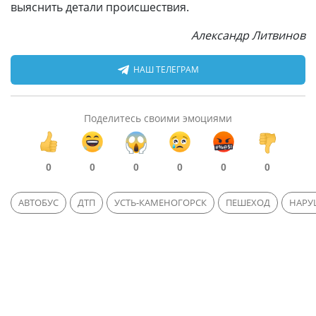
выяснить детали происшествия.
Александр Литвинов
НАШ ТЕЛЕГРАМ
Поделитесь своими эмоциями
0
0
0
0
0
0
АВТОБУС
ДТП
УСТЬ-КАМЕНОГОРСК
ПЕШЕХОД
НАРУ