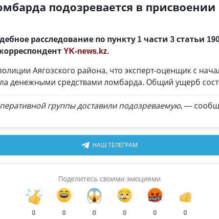
омбарда подозревается в присвоении
ебное расследование по пункту 1 части 3 статьи 19
 корреспондент
YK-news.kz
.
олиции Аягозского района, что эксперт-оценщик с начал
ла денежными средствами ломбарда. Общий ущерб состав
оперативной группы доставили подозреваемую
, — сообщ
НАШ ТЕЛЕГРАМ
Поделитесь своими эмоциями
0
0
0
0
0
0