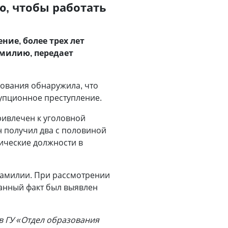
, чтобы работать
ие, более трех лет
амилию, передает
зования обнаружила, что
рупционное преступление.
ривлечен к уголовной
н получил два с половиной
ические должности в
фамилии. При рассмотрении
Данный факт был выявлен
в ГУ «Отдел образования