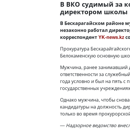
В ВКО судимый за 
директором школы
В Бескарагайском районе м
незаконно работал директо
корреспондент
YK-news.kz
со
Прокуратура Бескарайгайског
Белокаменскую основную школ
Мужчина, ранее занимавший д
ответственности за служебны
года условно и был на пять с
государственных учреждениях
Однако мужчина, чтобы снова
кандидатуры на должность дир
только во время прокурорско
— Надзорное ведомство внесл