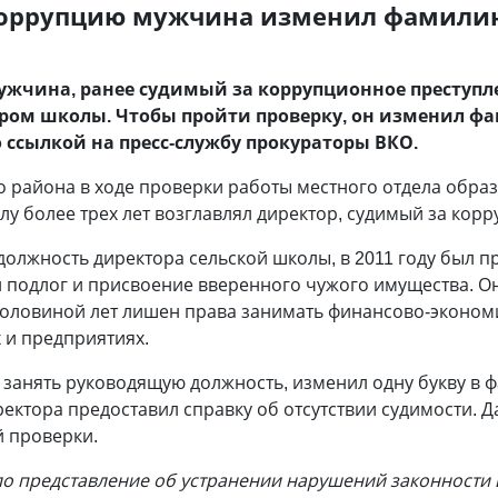
коррупцию мужчина изменил фамилию
ужчина, ранее судимый за коррупционное преступлен
ром школы. Чтобы пройти проверку, он изменил ф
 ссылкой на пресс-службу прокураторы ВКО.
о района в ходе проверки работы местного отдела обра
у более трех лет возглавлял директор, судимый за кор
олжность директора сельской школы, в 2011 году был п
й подлог и присвоение вверенного чужого имущества. О
 половиной лет лишен права занимать финансово-эконом
 и предприятиях.
 занять руководящую должность, изменил одну букву в 
ектора предоставил справку об отсутствии судимости. 
й проверки.
о представление об устранении нарушений законности 