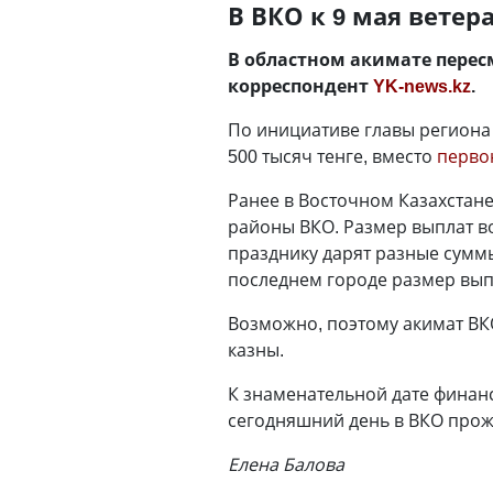
В ВКО к 9 мая ветер
В областном акимате перес
корреспондент
YK-news.kz
.
По инициативе главы региона 
500 тысяч тенге, вместо
перво
Ранее в Восточном Казахстане
районы ВКО. Размер выплат во
празднику дарят разные сумм
последнем городе размер выпл
Возможно, поэтому акимат ВК
казны.
К знаменательной дате финан
сегодняшний день в ВКО прож
Елена Балова