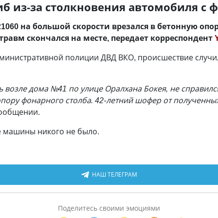
иб из-за столкновения автомобиля с
21060 на большой скорости врезался в бетонную опо
травм скончался на месте, передает корреспондент
инистративной полиции ДВД ВКО, происшествие случил
сь возле дома №41 по улице Оралхана Бокея, не справил
 опору фонарного столба. 42-летний шофер от полученны
сообщении.
е машины никого не было.
НАШ ТЕЛЕГРАМ
Поделитесь своими эмоциями