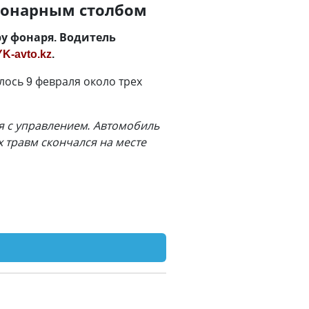
 фонарным столбом
ру фонаря. Водитель
YK-avto.kz
.
ось 9 февраля около трех
ся с управлением. Автомобиль
х травм скончался на месте