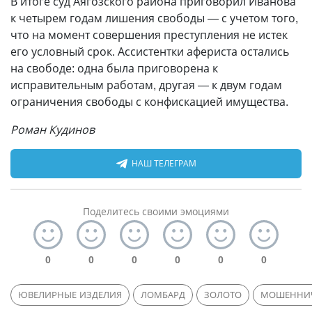
В итоге суд Аягозского района приговорил Иванова
к четырем годам лишения свободы — с учетом того,
что на момент совершения преступления не истек
его условный срок. Ассистентки афериста остались
на свободе: одна была приговорена к
исправительным работам, другая — к двум годам
ограничения свободы с конфискацией имущества.
Роман Кудинов
НАШ ТЕЛЕГРАМ
Поделитесь своими эмоциями
0
0
0
0
0
0
ЮВЕЛИРНЫЕ ИЗДЕЛИЯ
ЛОМБАРД
ЗОЛОТО
МОШЕННИ