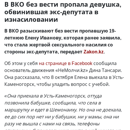
В ВКО без вести пропала девушка,
обвинившая экс-депутата в
изнасиловании
В ВКО разыскивают без вести пропавшую 19-
летнюю Елену Иванову, которая ранее заявила,
что стала жертвой сексуального насилия со
стороны экс-депутата, передает
Zakon.kz
.
Об этом у себя
на странице в Facebook
сообщила
основатель движения «НеМолчи.kz» Дина Тансари.
Она рассказала, что 8 октября Елена выехала в Усть-
Каменогорск, чтобы уладить вопрос с учебой.
«Она приехала в Усть-Каменогорск, оттуда
позвонила бабушке, сообщила, что села в
маршрутку и едет в Шемонаиху. Но она не доехала,
ее до сих пор нет ни у бабушки, ни у мамы, она ни
разу не вышла с нами на связь, телефоны