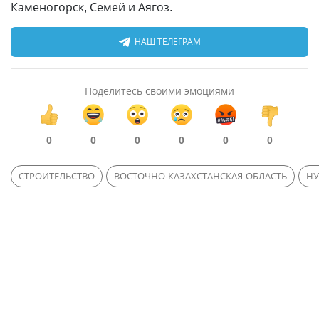
Каменогорск, Семей и Аягоз.
НАШ ТЕЛЕГРАМ
Поделитесь своими эмоциями
0
0
0
0
0
0
СТРОИТЕЛЬСТВО
ВОСТОЧНО-КАЗАХСТАНСКАЯ ОБЛАСТЬ
НУ