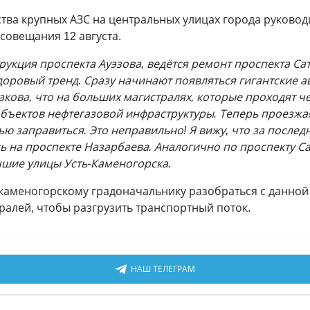
тва крупных АЗС на центральных улицах города руковод
совещания 12 августа.
укция проспекта Ауэзова, ведётся ремонт проспекта Са
доровый тренд. Сразу начинают появляться гигантские 
акова, что на больших магистралях, которые проходят че
ъектов нефтегазовой инфраструктуры. Теперь проезжая 
лью заправиться. Это неправильно! Я вижу, что за послед
ь на проспекте Назарбаева. Аналогично по проспекту Са
шие улицы Усть-Каменогорска.
-каменогорскому градоначальнику разобраться с данной
ралей, чтобы разгрузить транспортный поток.
НАШ ТЕЛЕГРАМ