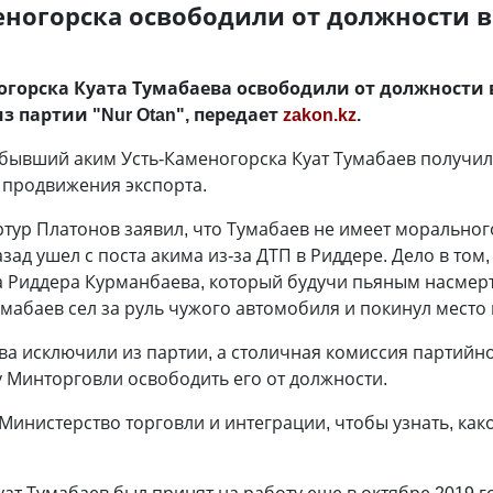
еногорска освободили от должности 
горска Куата Тумабаева освободили от должности 
з партии "Nur Otan", передает
zakon.kz
.
о бывший аким Усть-Каменогорска Куат Тумабаев получи
 продвижения экспорта.
Артур Платонов заявил, что Тумабаев не имеет моральног
зад ушел с поста акима из-за ДТП в Риддере. Дело в том, 
 Риддера Курманбаева, который будучи пьяным насмерт
мабаев сел за руль чужого автомобиля и покинул место
ва исключили из партии, а столичная комиссия партийн
 Минторговли освободить его от должности.
Министерство торговли и интеграции, чтобы узнать, ка