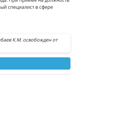
года. При приеме на должность
ый специалист в сфере
баев К.М. освобожден от