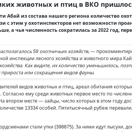
иких животных и птиц в ВКО пришлос
ти Абай из состава нашего региона количество охо
язи с этим у охотинспекторов нет возможности проа
ше, а чья численность сократилась за 2022 год, пе
располагалось 59 охотничьих хозяйств
, — прокомментир
ной инспекции лесного хозяйства и животного мира Ка
хозяйства. Как видите, их количество уменьшилось, поэт
 прироста или сокращения видов фауны.
вителей видов животных и птиц, ареал обитания которы
ся. Согласно ему среди животных первое место по числен
На втором месте — зайцы, число которых в этом году дос
количестве 13334 особей. Пятитысячный рубеж перевалил
рдсменами стали утки (398875). За ними идут лысухи, д