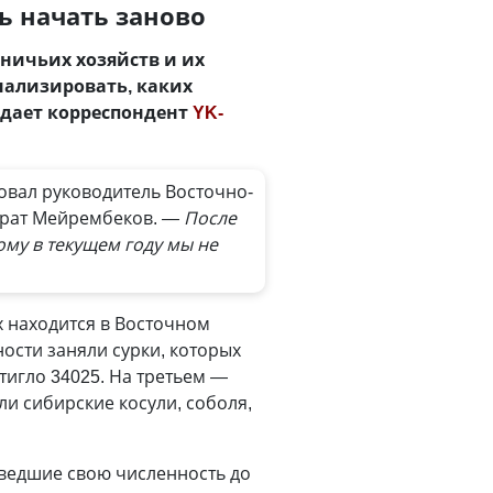
ь начать заново
тничьих хозяйств и их
нализировать, каких
редает корреспондент
YK-
овал руководитель Восточно-
йрат Мейрембеков.
— После
ому в текущем году мы не
х находится в Восточном
ности заняли сурки, которых
тигло 34025. На третьем —
и сибирские косули, соболя,
оведшие свою численность до