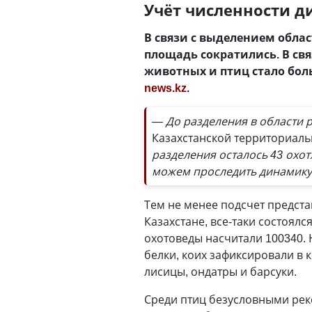
Учёт численности д
В связи с выделением облас
площадь сократились. В св
животных и птиц стало боль
news.kz
.
— До разделения в области 
Казахстанской территориаль
разделения осталось 43 охот
можем проследить динамику
Тем не менее подсчет предста
Казахстане, все-таки состоял
охотоведы насчитали 100340. 
белки, коих зафиксировали в 
лисицы, ондатры и барсуки.
Среди птиц безусловными реко