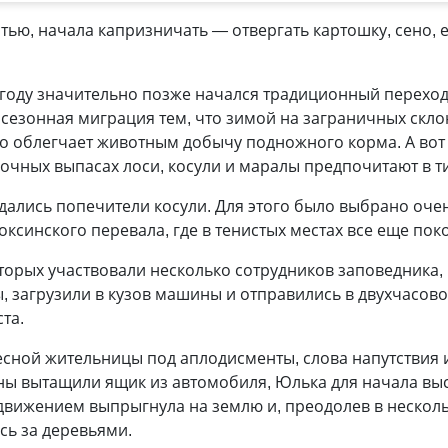
стью, начала капризничать
—
отвергать картошку, сено, 
м году значительно позже начался традиционный перехо
 сезонная миграция тем, что зимой на заграничных скло
то облегчает животным добычу подножного корма. А вот
сочных выпасах лоси, косули и маралы предпочитают в 
дались попечители косули. Для этого было выбрано очен
оксинского перевала, где в тенистых местах все еще по
оторых участвовали несколько сотрудников заповедника
, загрузили в кузов машины и отправились в двухчасов
та.
сной жительницы под аплодисменты, слова напутствия 
ины вытащили ящик из автомобиля, Юлька для начала выс
 движением выпрыгнула на землю и, преодолев в неско
сь за деревьями.