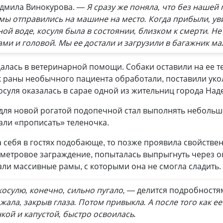
дмила Винокурова.
— Я сразу же поняла, что без наше
мы отправились на машине на место. Когда прибыли, ув
ой воде, косуля была в состоянии, близком к смерти. Н
ми и головой. Мы ее достали и загрузили в багажник м
далась в ветеринарной помощи. Собаки оставили на ее 
к раны необычного пациента обработали, поставили уко
осуля оказалась в сарае одной из жительниц города На
ля новой рогатой подопечной стал выполнять небольшо
али «прописать» теленочка.
а себя в гостях подобающе, то позже проявила свойств
етровое заграждение, попыталась выпрыгнуть через окн
али массивные рамы, с которыми она не смогла сладить.
осулю, конечно, сильно пугало, —
делится подробностя
жала, закрыв глаза. Потом привыкла. А после того как е
кой и капустой, быстро освоилась.