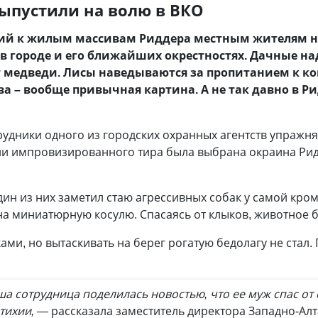
ыпустили на волю в ВКО
одий к жилым массивам Риддера местным жителям н
в городе и его ближайших окрестностях. Дачные на
т медведи. Лисы наведываются за пропитанием к к
ва – вообще привычная картина. А не так давно в Ри
рудники одного из городских охранных агентств упражня
ли импровизированного тира была выбрана окраина Рид
ин из них заметил стаю агрессивных собак у самой кро
а миниатюрную косулю. Спасаясь от клыков, животное б
ми, но вытаскивать на берег рогатую бедолагу не стал. 
а сотрудница поделилась новостью, что ее муж спас от с
тихии, —
рассказала заместитель директора Западно-Ал