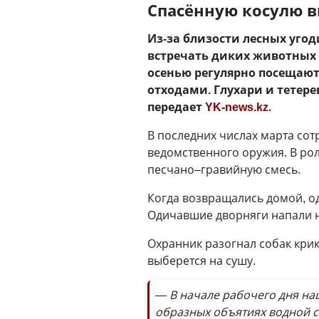
Спасённую косулю в
Из-за близости лесных уг
встречать диких животных 
осенью регулярно посещаю
отходами. Глухари и тетере
передает
YK-news.kz
.
В последних числах марта сот
ведомственного оружия. В ро
песчано–гравийную смесь.
Когда возвращались домой, од
Одичавшие дворняги напали н
Охранник разогнал собак крика
выберется на сушу.
— В начале рабочего дня наш
образных объятиях водной с