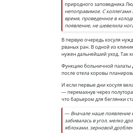
природного заповедника Лю
непоправимое. С коллегами 
время, проведенное в холодн
появление, не шевелила нога
В первую очередь косуля нуж
рваных ран. В одной из клини
нужен дальнейший уход. Так к
Функцию больничной палаты д
после отела коровы планиров
И если первые дни косуля вел
—
перемахнув через полуторам
что барьером для беглянки ст
— Вначале наше появление к
забивалась в угол, мелко дро
яблоками, зерновой дроблен