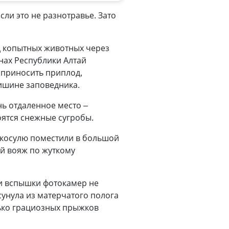
если это не разнотравье. Зато
д копытных животных через
нах Республики Алтай
 приносить приплод,
тишине заповедника.
ь отдаленное место –
коятся снежные сугробы.
, косулю поместили в большой
ой вояж по жуткому
и вспышки фотокамер не
унула из матерчатого полога
лько грациозных прыжков