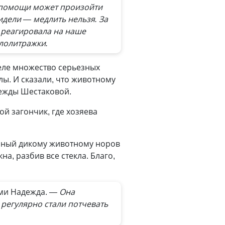
й помощи может произойти
идели — медлить нельзя. За
е реагировала на наше
алолитражки.
теле множество серьезных
лы. И сказали, что животному
дежды Шестаковой.
й загончик, где хозяева
енный дикому животному норов
а, разбив все стекла. Благо,
ми Надежда.
— Она
е регулярно стали потчевать