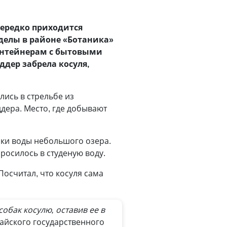
ередко приходится
делы в районе «Ботаника»
онтейнерам с бытовыми
ддер забрела косуля,
лись в стрельбе из
дера. Место, где добывают
мки воды небольшого озера.
росилось в студеную воду.
Посчитал, что косуля сама
обак косулю, оставив ее в
тайского государственного