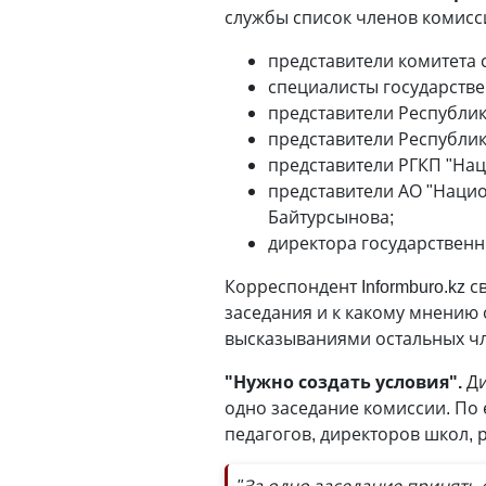
службы список членов комиссии
представители комитета 
специалисты государстве
представители Республик
представители Республик
представители РГКП "Нац
представители АО "Нацио
Байтурсынова;
директора государственн
Корреспондент Informburo.kz с
заседания и к какому мнению 
высказываниями остальных чл
"Нужно создать условия".
Ди
одно заседание комиссии. По 
педагогов, директоров школ, 