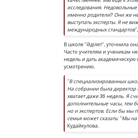
качественнее. Мы ещё к этом
исследования. Недовольные 
именно родители? Они же не
выступать эксперты. Я не ви
международных стандартов"
В школе "Әділет", уточнила о
Часто учителям и ученикам н
недель и дать академическую
усмотрению.
"В специализированных школ
На собрании была директор о
хватает даже 36 недель. Я с
дополнительные часы, тем бо
но и экспертов. Если бы мы 
семья может сказать: "Мы на
Кудайкулова.