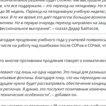
 окончательное решение будет сложно. Мы выслушали р
, что все поддержали, – это переход на пятидневку. Но 
до 36 недель. Переход на пятидневную учебную неделю 
ужки. В то же время это даёт педагогом большую возмож
витием. Но в первую очередь переход направлен на защи
офессиональное выгорание"
, – сказал Дидар Байтасов.
благодаря продлению учебного года у учителей появилос
 числе на работу над ошибками после СОРов и СОЧей, чт
то многие противники продления говорят о климатическ
левают год лишь на одну неделю. Это пища для размышл
питьевые фонтаны. Благодаря тому, что мы переходим на
удущем нужно будет рассматривать обеспечение кондиц
х регионах. Я думаю, это послужит позитивным изменен
технические особенности"
, – добавил он.