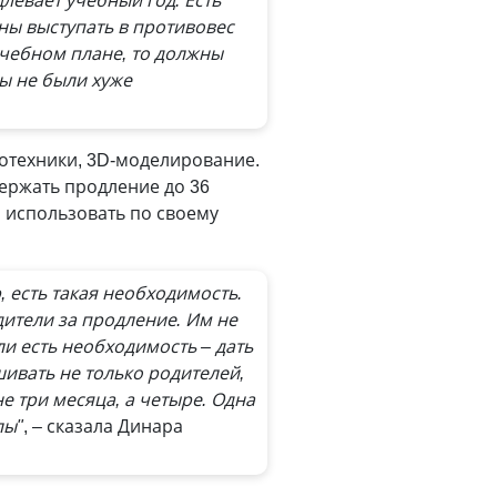
левает учебный год. Есть
ны выступать в противовес
учебном плане, то должны
мы не были хуже
ототехники, 3D-моделирование.
ержать продление до 36
 использовать по своему
 есть такая необходимость.
дители за продление. Им не
ли есть необходимость – дать
шивать не только родителей,
е три месяца, а четыре. Одна
лы"
, – сказала Динара