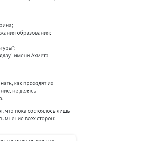
рина;
ржания образования;
туры";
лдау" имени Ахмета
нать, как проходят их
ние, не делясь
о.
, что пока состоялось лишь
ь мнение всех сторон: