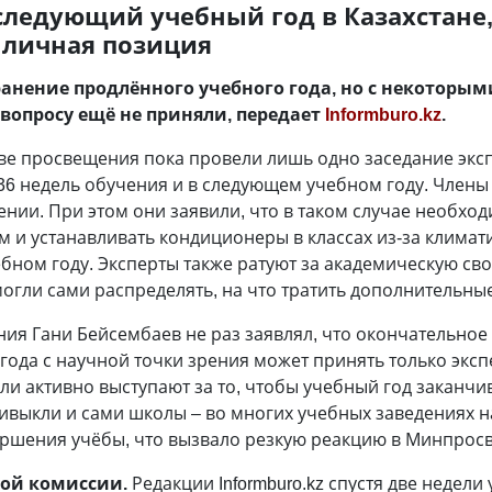
следующий учебный год в Казахстане,
х личная позиция
ранение продлённого учебного года, но с некоторым
вопросу ещё не приняли, передает
Informburo.kz
.
ве просвещения пока провели лишь одно заседание эксп
36 недель обучения и в следующем учебном году. Члены
ии. При этом они заявили, что в таком случае необход
и устанавливать кондиционеры в классах из-за климати
бном году. Эксперты также ратуют за академическую св
огли сами распределять, на что тратить дополнительны
я Гани Бейсембаев не раз заявлял, что окончательное
ода с научной точки зрения может принять только эксп
ели активно выступают за то, чтобы учебный год заканчи
ривыкли и сами школы – во многих учебных заведениях н
ршения учёбы, что вызвало резкую реакцию в Минпросв
ной комиссии.
Редакции Informburo.kz спустя две недели 