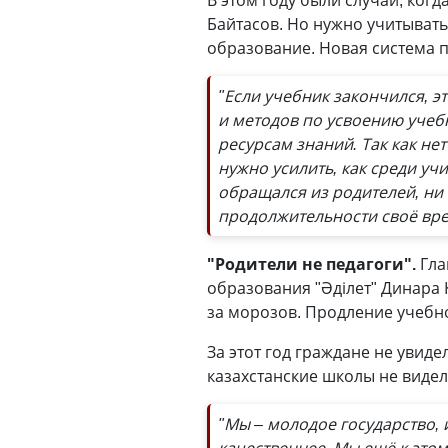
В этом году были случаи, ког
Байтасов. Но нужно учитыват
образование. Новая система п
"Если учебник закончился, э
и методов по усвоению учеб
ресурсам знаний. Так как не
нужно усилить, как среди уч
обращался из родителей, ни 
продолжительности своё врем
"Родители не педагоги".
Гла
образования "Әділет" Динара К
за морозов. Продление учебн
За этот год граждане не увиде
казахстанские школы не виде
"Мы – молодое государство,