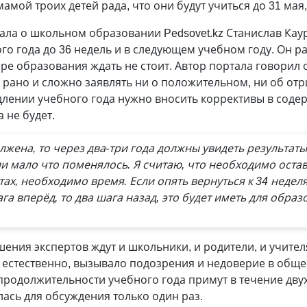
амой троих детей рада, что они будут учиться до 31 мая,
тала о школьном образовании Pedsovet.kz Станислав Ка
о года до 36 недель и в следующем учебном году. Он ра
ере образования ждать не стоит. Автор портала говорил 
 рано и сложно заявлять ни о положительном, ни об от
одлении учебного года нужно вносить коррективы в сод
а не будет.
олжена, то через два-три года должны увидеть результаты
и мало что поменялось. Я считаю, что необходимо оста
тах, необходимо время. Если опять вернуться к 34 неделя
ага вперёд, то два шага назад, это будет иметь для обра
ения экспертов ждут и школьники, и родители, и учителя
о, естественно, вызывало подозрения и недоверие в общ
продолжительности учебного года примут в течение двух
ась для обсуждения только один раз.