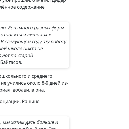
ку уже прошли, отметил Дидар
влённое содержание
или. Есть много разных форм
относиться лишь как к
 В следующем году эту работу
шей школе никто не
руют по старой
 Байтасов.
ошкольного и среднего
не учились около 8-9 дней из-
ериал, добавила она.
ссоциации. Раньше
, мы хотим дать больше и