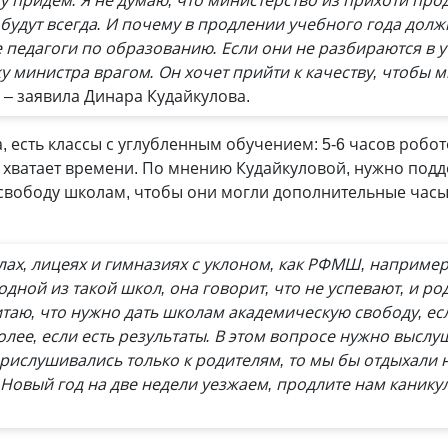
у придём. Я не думаю, что министерство из прихоти прод
будут всегда. И почему в продлении учебного года долж
 педагоги по образованию. Если они не разбираются в 
жу министра врагом. Он хочет прийти к качеству, чтобы 
, – заявила Динара Кудайкулова.
на, есть классы с углубленным обучением: 5-6 часов роб
е хватает времени. По мнению Кудайкуловой, нужно подд
 свободу школам, чтобы они могли дополнительные часы
ах, лицеях и гимназиях с уклоном, как РФМШ, например,
дной из такой школ, она говорит, что не успевают, и ро
читаю, что нужно дать школам академическую свободу, ес
лее, если есть результаты. В этом вопросе нужно выслу
прислушивались только к родителям, то мы бы отдыхали н
 Новый год на две недели уезжаем, продлите нам канику