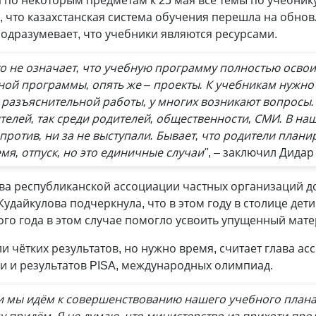
да по некоторым предметам к 25 мая все темы по учебни
ь, что казахстанская система обучения перешла на обно
одразумевает, что учебники являются ресурсами.
то не означает, что учебную программу полностью осво
ной программы, опять же – проекты. К учебникам нужно 
т разъяснительной работы, у многих возникают вопросы.
ителей, так среди родителей, общественности, СМИ. В на
против, ни за не выступали. Бывает, что родители плани
я, отпуск, но это единичные случаи"
, – заключил Дидар
ва республиканской ассоциации частных организаций д
удайкулова подчеркнула, что в этом году в столице дети 
ого года в этом случае помогло усвоить упущенный мат
ли чётких результатов, но нужно время, считает глава а
ли и результатов PISA, международных олимпиад.
 и мы идём к совершенствованию нашего учебного плана