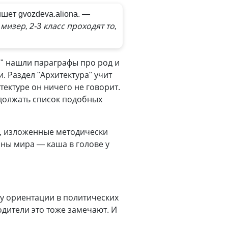
ишет gvozdeva.aliona.
—
изер, 2-3 класс проходят то,
я" нашли параграфы про род и
. Раздел "Архитектура" учит
тектуре он ничего не говорит.
одолжать список подобных
ы, изложенные методически
тины мира — каша в голове у
му ориентации в политических
одители это тоже замечают. И