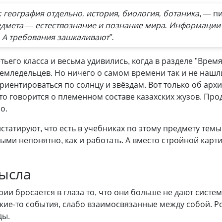
 география отдельно, история, биология, ботаника
, — п
едмета — естествознание и познание мира. Информации м
. А требования зашкаливают".
тьего класса и весьма удивились, когда в разделе "Врем
земледельцев. Но ничего о самом времени так и не нашли
риентироваться по солнцу и звёздам. Вот только об архи
-то говорится о племенном составе казахских жузов. Пр
о.
татируют, что есть в учебниках по этому предмету тем
орыми непонятно, как и работать. А вместо стройной кар
мысла
ии бросается в глаза то, что они больше не дают систе
акие-то события, слабо взаимосвязанные между собой. Р
ды.