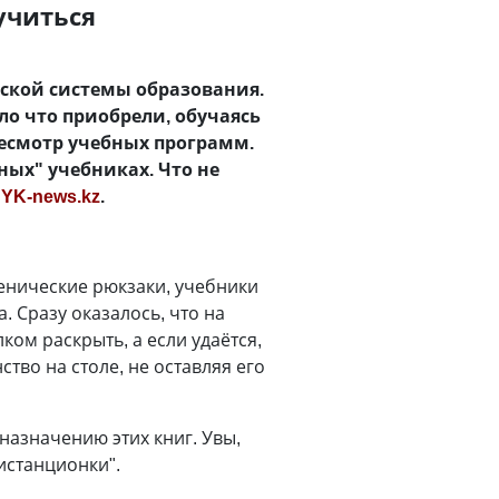
учиться
нской системы образования.
о что приобрели, обучаясь
ресмотр учебных программ.
ных" учебниках. Что не
т
YK-news.kz
.
енические рюкзаки, учебники
. Сразу оказалось, что на
ом раскрыть, а если удаётся,
тво на столе, не оставляя его
назначению этих книг. Увы,
истанционки".