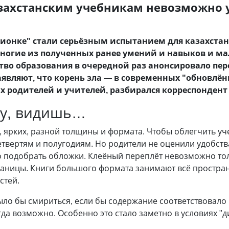
захстанским учебникам невозможно 
ционке" стали серьёзным испытанием для казахста
ногие из полученных ранее умений и навыков и мал
тво образования в очередной раз анонсировало пе
аявляют, что корень зла — в современных "обновлён
ах родителей и учителей, разбирался корреспонден
гу, видишь…
, ярких, разной толщины и формата. Чтобы облегчить уч
етвертям и полугодиям. Но родители не оценили удобства
 подобрать обложки. Клеёный переплёт невозможно толк
раницы. Книги большого формата занимают всё пространс
стей.
ло бы смириться, если бы содержание соответствовало 
гда возможно. Особенно это стало заметно в условиях "д