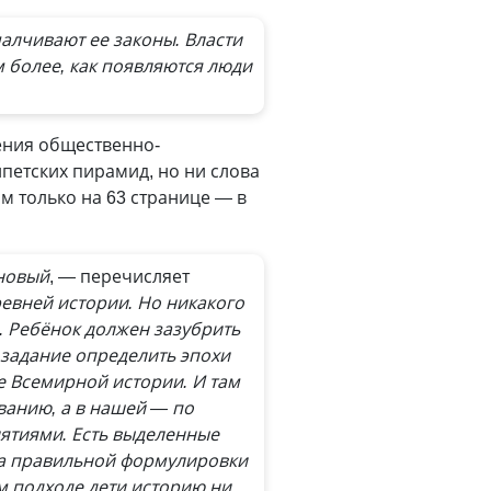
алчивают ее законы. Власти
м более, как появляются люди
ения общественно-
ипетских пирамид, но ни слова
м только на 63 странице — в
 новый
, — перечисляет
евней истории. Но никакого
. Ребёнок должен зазубрить
т задание определить эпохи
е Всемирной истории. И там
ванию, а в нашей — по
нятиями. Есть выделенные
ыка правильной формулировки
ом подходе дети историю ни