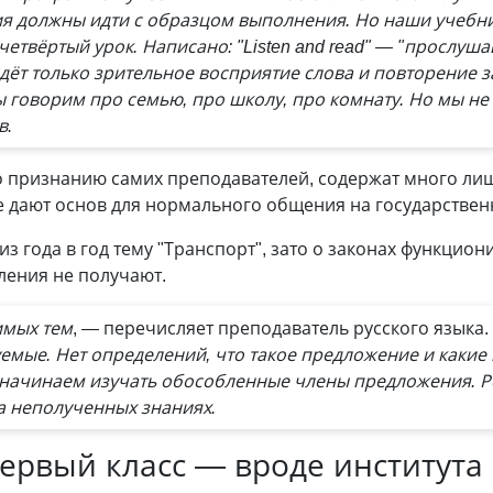
я должны идти с образцом выполнения. Но наши учебни
четвёртый урок. Написано: "Listen and read" — "прослуша
дёт только зрительное восприятие слова и повторение з
 говорим про семью, про школу, про комнату. Но мы не
в.
по признанию самих преподавателей, содержат много ли
е дают основ для нормального общения на государствен
из года в год тему "Транспорт", зато о законах функцио
ления не получают.
имых тем
, — перечисляет преподаватель русского языка.
емые. Нет определений, что такое предложение и каки
у начинаем изу­чать обособленные члены предложения. 
а неполученных знаниях.
ервый класс — вроде института