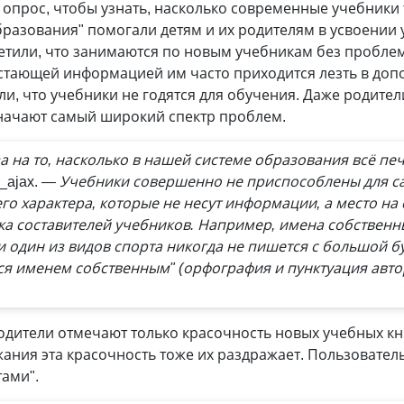
опрос, чтобы узнать, насколько современные учебники
разования" помогали детям и их родителям в усвоении
етили, что занимаются по новым учебникам без проблем
остающей информацией им часто приходится лезть в доп
и, что учебники не годятся для обучения. Даже родител
начают самый широкий спектр проблем.
а на то, насколько в нашей системе образования всё пе
_ajax.
— Учебники совершенно не приспособлены для с
го характера, которые не несут информации, а место на
а составителей учебников. Например, имена собственн
ни один из видов спорта никогда не пишется с большой б
ется именем собственным" (орфография и пунктуация авто
дители отмечают только красочность новых учебных кни
ния эта красочность тоже их раздражает. Пользователь
ами".