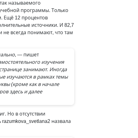
 так называемого
 учебной программы. Только
. Ещё 12 процентов
олнительные источники. И 82,7
и не всегда понимают, что там
чально
, — пишет
амостоятельного изучения
 странице занимают. Иногда
ые изучаются в рамках темы
уквы (кроме как в начале
ров здесь и далее
г. Но в отсутствии
 razumkova_svetlana2 назвала