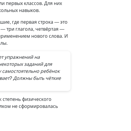
и первых классов. Для них
кольных навыков.
ие, где первая строка — это
— три глагола, четвёртая —
применением нового слова. И
олы.
т упражнений на
некоторых заданий для
у самостоятельно ребёнок
ывает? Должны быть чёткие
к степень физического
толком не сформировалась