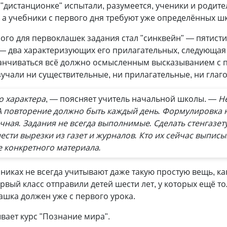
дистанционке" испытали, разумеется, ученики и родител
 а учебники с первого дня требуют уже определённых ш
о для первоклашек задания стал "синквейн" — пятистиш
— два характеризующих его прилагательных, следующая 
аканчиваться всё должно осмысленным высказыванием с 
изучали ни существительные, ни прилагательные, ни глаг
о характера
, — поясняет учитель начальной школы.
— Не
 повторение должно быть каждый день. Формулировка 
чная. Задания не всегда выполнимые. Сделать стенгазет
ести вырезки из газет и журналов. Кто их сейчас выпис
е конкретного материала.
никах не всегда учитывают даже такую простую вещь, ка
ервый класс отправили детей шести лет, у которых ещё 
лашка должен уже с первого урока.
вает курс "Познание мира".