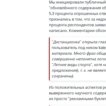
Мы инициировали пуб­личный 
"обновлённого содержания об
5,3 процента опрошенных отв
признались в том, что за нед
процента респондентов заявил
написано. Комментарии обоз
"Дистанционка" открыла глаз
пользователь под ником kate
материала. Много фраз обще
совершенно непонятна логик
"Летние виды спорта", хотя 
предложения), т. к. не явля
сохранены).
Из положительных аспектов ро
выверенного научного содержа
их просто "рекламными буклет