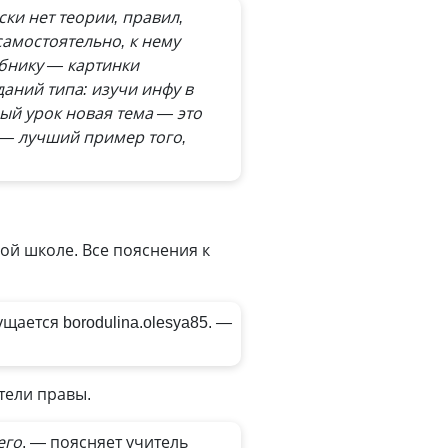
ки нет теории, правил,
амостоятельно, к нему
ебнику — картинки
аний типа: изучи инфу в
ый урок новая тема — это
 — лучший пример того,
й школе. Все пояснения к
ается borodulina.olesya85.
—
тели правы.
его
, — поясняет учитель