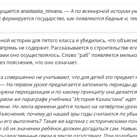
ущается anastasiia_nirvana.
— А по всемирной истории ум
к формируется государство, как появляются бедные и, те
ной истории для пятого класса и убедились, что объясн
впрямь не содержит. Рассказывается о строительстве ег
ками оно осуществлялось. Слово "раб" появляется мелько
ез пояснения, что оно означает.
а совершенно не учитывают, что для детей это предмет
— На первом уроке предлагается запомнить периоды др
 нужна периодизация и по какому принципу она делается
первом же параграфе учебника "История Казахстана" идё
ени. Но лента времени даётся только на четвёртом урок
объяснения, почему до нашей эры годы считаются по убы
ы его выполнять? Такая же картина с историческими по
но об их значении ребёнок должен догадаться сам. Нав
о-следственные связи в тексте отсутствуют. При подобн