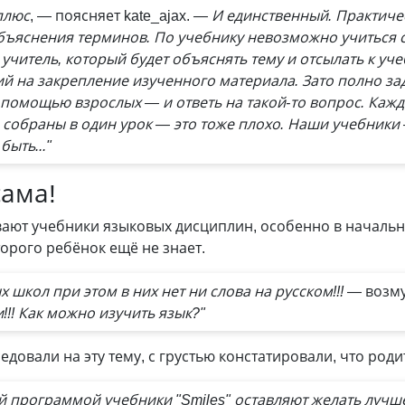
плюс
, — поясняет kate_ajax.
— И единственный. Практичес
бъяснения терминов. По учебнику невозможно учиться с
учитель, который будет объяснять тему и отсылать к уч
й на закрепление изученного материала. Зато полно зад
 помощью взрослых — и ответь на такой-то вопрос. Кажд
м собраны в один урок — это тоже плохо. Наши учебники
ыть..."
сама!
ют учебники языковых дисциплин, особенно в начально
торого ребёнок ещё не знает.
 школ при этом в них нет ни слова на русском!!!
— возмущ
!!! Как можно изучить язык?"
довали на эту тему, с грустью констатировали, что роди
 программой учебники "Smiles" оставляют желать лучш