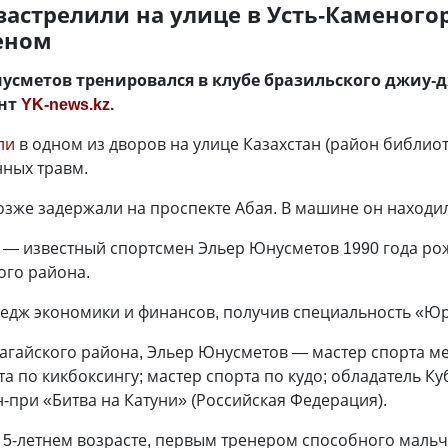
астрелили на улице в Усть-Каменогор
еном
нусметов тренировался в клубе бразильского джиу-
ент
YK-news.kz
.
ли
в одном из дворов на улице Казахстан (район библиот
нных травм.
зже задержали на проспекте Абая. В машине он находил
 — известный спортсмен Эльер Юнусметов 1990 года рож
ого района.
ледж экономики и финансов, получив специальность «Юр
агайского района, Эльер Юнусметов — мастер спорта м
та по кикбоксингу; мастер спорта по кудо; обладатель К
н-при «Битва на Катуни» (Российская Федерация).
 5-летнем возрасте, первым тренером способного мальчи