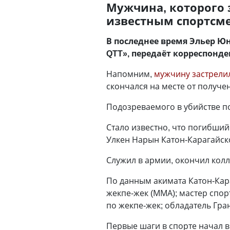
Мужчина, которого з
известным спортсм
В последнее время Эльер Ю
QTT», передаёт корреспонд
Напомним,
мужчину застрели
скончался на месте от получе
Подозреваемого в убийстве по
Стало известно, что погибший
Улкен Нарын Катон-Карагайск
Служил в армии, окончил кол
По данным акимата Катон-Кар
жекпе-жек (ММА); мастер спор
по жекпе-жек; обладатель Гра
Первые шаги в спорте начал в