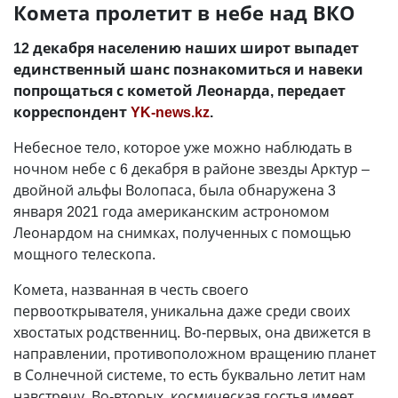
Комета пролетит в небе над ВКО
12 декабря населению наших широт выпадет
единственный шанс познакомиться и навеки
попрощаться с кометой Леонарда, передает
корреспондент
YK-news.kz
.
Небесное тело, которое уже можно наблюдать в
ночном небе с 6 декабря в районе звезды Арктур –
двойной альфы Волопаса, была обнаружена 3
января 2021 года американским астрономом
Леонардом на снимках, полученных с помощью
мощного телескопа.
Комета, названная в честь своего
первооткрывателя, уникальна даже среди своих
хвостатых родственниц. Во-первых, она движется в
направлении, противоположном вращению планет
в Солнечной системе, то есть буквально летит нам
навстречу. Во-вторых, космическая гостья имеет