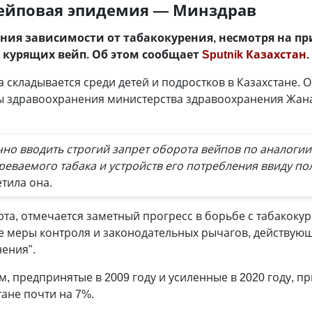
вейповая эпидемия — Минздрав
ения зависимости от табакокурения, несмотря на п
, курящих вейп. Об этом сообщает
Sputnik Казахстан
.
складывается среди детей и подростков в Казахстане. О
ы здравоохранения министерства здравоохранения Жан
но вводить строгий запрет оборота вейпов по аналогии 
реваемого табака и устройств его потребления ввиду п
етила она.
ерта, отмечается заметный прогресс в борьбе с табакоку
е меры контроля и законодательных рычагов, действующ
ения".
, предпринятые в 2009 году и усиленные в 2020 году, п
тане почти на 7%.