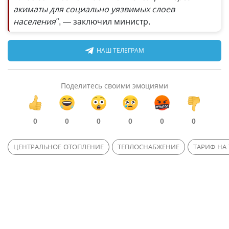
акиматы для социально уязвимых слоев
населения"
, — заключил министр.
НАШ ТЕЛЕГРАМ
Поделитесь своими эмоциями
0
0
0
0
0
0
ЦЕНТРАЛЬНОЕ ОТОПЛЕНИЕ
ТЕПЛОСНАБЖЕНИЕ
ТАРИФ НА