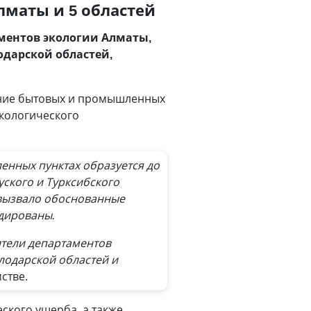
лматы и 5 областей
аментов экологии Алматы,
дарской областей,
ение бытовых и промышленных
экологического
енных пунктах образуется до
уского и Турксибского
вызвало обоснованные
идированы.
ители департаментов
лодарской областей и
стве.
ского ущерба, а также