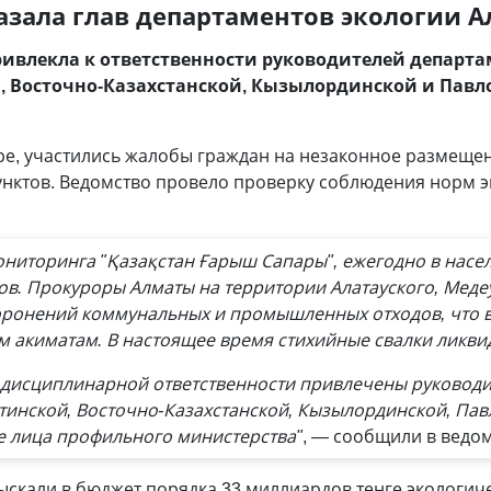
азала глав департаментов экологии А
ривлекла к ответственности руководителей департ
 Восточно-Казахстанской, Кызылординской и Павло
ре, участились жалобы граждан на незаконное размещ
унктов. Ведомство провело проверку соблюдения норм 
ниторинга "Қазақстан Ғарыш Сапары", ежегодно в насел
ов. Прокуроры Алматы на территории Алатауского, Меде
оронений коммунальных и промышленных отходов, что 
м акиматам. В настоящее время стихийные свалки ликв
 дисциплинарной ответственности привлечены руковод
тинской, Восточно-Казахстанской, Кызылординской, Пав
е лица профильного министерства"
, — сообщили в ведом
скали в бюджет порядка 33 миллиардов тенге экологиче