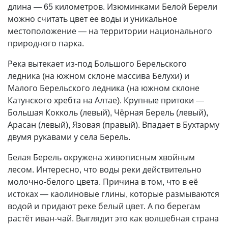
длина — 65 километров. Изюминками Белой Берели
можно считать цвет ее воды и уникальное
местоположение — на территории национального
природного парка.
Река вытекает из-под Большого Берельского
ледника (на южном склоне массива Белухи) и
Малого Берельского ледника (на южном склоне
Катунского хребта на Алтае). Крупные притоки —
Большая Кокколь (левый), Чёрная Берель (левый),
Арасан (левый), Язовая (правый). Впадает в Бухтарму
двумя рукавами у села Берель.
Белая Берель окружена живописным хвойным
лесом. Интересно, что воды реки действительно
молочно-белого цвета. Причина в том, что в её
истоках — каолиновые глины, которые размываются
водой и придают реке белый цвет. А по берегам
растёт иван-чай. Выглядит это как волшебная страна