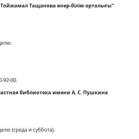
"Тойжамал Тащанова өнер-бiлiм орталығы"
делю.
-92-00.
ластная библиотека имени А. С. Пушкина
елю (среда и суббота).