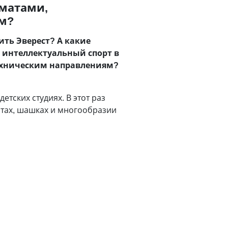
хматами,
м?
ить Эверест? А какие
интеллектуальный спорт в
 техническим направлениям?
тских студиях. В этот раз
атах, шашках и многообразии