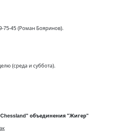
9-75-45 (Роман Бояринов).
елю (среда и суббота).
.
"Chessland" объединения "Жигер"
ак