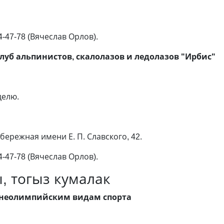
4-47-78 (Вячеслав Орлов).
б альпинистов, скалолазов и ледолазов "Ирбис"
делю.
бережная имени Е. П. Славского, 42.
4-47-78 (Вячеслав Орлов).
 тогыз кумалак
неолимпийским видам спорта