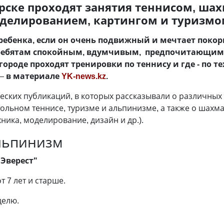
орске проходят занятия теннисом, ша
оделированием, картингом и туризмо
ребенка, если он очень подвижный и мечтает покор
 ребятам спокойным, вдумчивым, предпочитающим 
городе проходят тренировки по теннису и где - по
—
в материале
YK-news.kz
.
ких пуб­ликаций, в которых рассказывали о различных де
ольном теннисе, туризме и альпинизме, а также о шахм
ника, моделирование, дизайн и др.).
льпинизм
"Эверест"
т 7 лет и старше.
делю.