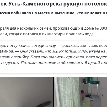
оек Усть-Каменогорска рухнул потоло
ссия побывала на месте и выяснила, кто виноват в
враля для нескольких семей, проживающих в доме № 38/3
ли, когда с потолка в их квартиры полилась вода.
ерь постучались соседи снизу, —
рассказывает свою вер
 Дамира.
— Они сказали, что мы их топим. Я побежала на 
звали аварийку. Пока специалисты приехали, пока пере
на десять. Потолки промокли и обвалились. В одной тол