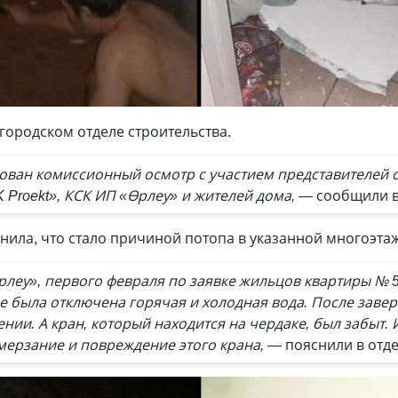
городском отделе строительства.
ован комиссионный осмотр с участием представителей
 Proekt», КСК ИП «Өрлеу» и жителей дома, —
сообщили в
нила, что стало причиной потопа в указанной многоэтаж
рлеу», первого февраля по заявке жильцов квартиры № 5
е была отключена горячая и холодная вода. После заве
ии. А кран, который находится на чердаке, был забыт. 
ерзание и повреждение этого крана, —
пояснили в отде