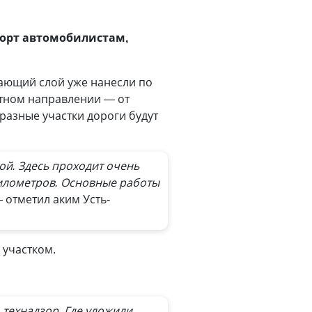
форт автомобилистам,
ающий слой уже нанесли по
ратном направлении
—
от
разные участки дороги будут
ой. Здесь проходит очень
километров. Основные работы
—
отметил аким Усть-
 участком.
 технадзор. Где уложили