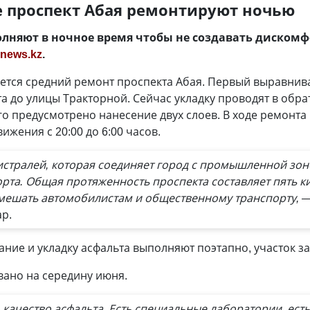
е проспект Абая ремонтируют ночью
лняют в ночное время чтобы не создавать диском
news.kz
.
ется средний ремонт проспекта Абая. Первый выравнив
а до улицы Тракторной. Сейчас укладку проводят в об
о предусмотрено нанесение двух слоев. В ходе ремонта 
жения с 20:00 до 6:00 часов.
истралей, которая соединяет город с промышленной зон
рта. Общая протяженность проспекта составляет пять 
е мешать автомобилистам и общественному транспорту, 
р.
ние и укладку асфальта выполняют поэтапно, участок за
ано на середину июня.
ачество асфальта. Есть специальные лаборатории, есть