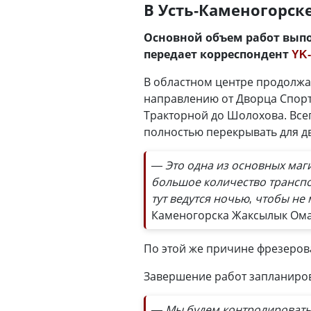
В Усть-Каменогорск
Основной объем работ выпо
передает корреспондент
YK-
В областном центре продолжа
направлению от Дворца Спорт
Тракторной до Шолохова. Всег
полностью перекрывать для дви
— Это одна из основных маг
большое количество транспо
тут ведутся ночью, чтобы н
Каменогорска Жаксылык Ома
По этой же причине фрезерова
Завершение работ запланиров
— Мы будем контролировать к