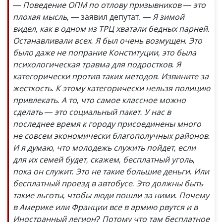
— Поведение ОПМ по отлову призывников — это
плохая мысль, —
заявил депутат. —
Я зимой
видел, как в одном из ТРЦ хватали бедных парней.
Останавливали всех. Я был очень возмущен. Это
было даже не попрание Конституции, это была
психологическая травма для подростков. Я
категорически против таких методов. Извините за
жесткость. К этому категорически нельзя полицию
привлекать. А то, что самое классное можно
сделать — это социальный пакет. У нас в
последнее время к городу присоединены много
не совсем экономически благополучных районов.
И я думаю, что молодежь служить пойдет, если
для их семей будет, скажем, бесплатный уголь,
пока он служит. Это не такие большие деньги. Или
бесплатный проезд в автобусе. Это должны быть
такие льготы, чтобы люди пошли за ними. Почему
в Америке или Франции все в армию рвутся и в
Иностранный легион? Потому что там бесплатное