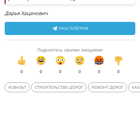
Дарья Хацанович
НАШ ТЕЛЕГРАМ
Поделитесь своими эмоциями
0
0
0
0
0
0
АСФАЛЬТ
СТРОИТЕЛЬСТВО ДОРОГ
РЕМОНТ ДОРОГ
КАЗ