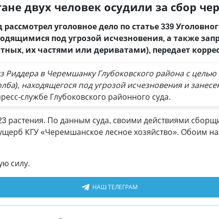
тане двух человек осудили за сбор ч
рассмотрел уголовное дело по статье 339 Уголовног
ходящимися под угрозой исчезновения, а также за
ных, их частями или дериватами), передает корр
 из Риддера в Черемшанку Глубоковского района с цель
олба), находящегося под угрозой исчезновения и занесе
пресс-службе Глубоковского районного суда.
923 растения. По данным суда, своими действиями сбо
щерб КГУ «Черемшанское лесное хозяйство». Обоим на
ую силу.
НАШ ТЕЛЕГРАМ