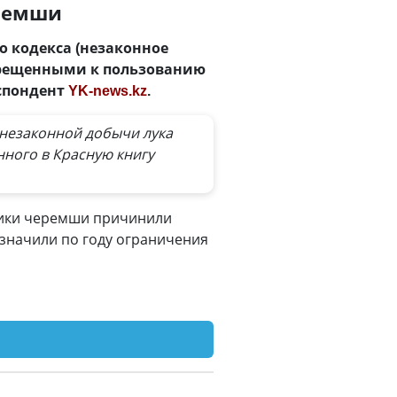
еремши
о кодекса (незаконное
прещенными к пользованию
еспондент
YK-news.kz
.
ю незаконной добычи лука
нного в Красную книгу
рщики черемши причинили
значили по году ограничения