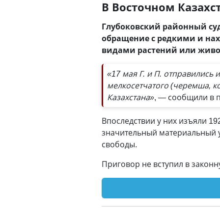
В Восточном Казахс
Глубоковский районный суд 
обращение с редкими и на
видами растений или живот
«17 мая Г. и П. отправились
мелкосетчатого (черемша, к
Казахстана»
, — сообщили в 
Впоследствии у них изъяли 1
значительный материальный у
свободы.
Приговор не вступил в законн