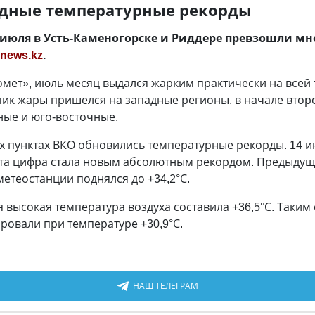
едные температурные рекорды
 июля в Усть-Каменогорске и Риддере превзошли м
news.kz
.
мет», июль месяц выдался жарким практически на всей 
пик жары пришелся на западные регионы, в начале второ
ные и юго-восточные.
ых пунктах ВКО обновились температурные рекорды. 14 и
 Эта цифра стала новым абсолютным рекордом. Предыдущ
метеостанции поднялся до +34,2°С.
ая высокая температура воздуха составила +36,5°С. Таки
ировали при температуре +30,9°С.
НАШ ТЕЛЕГРАМ