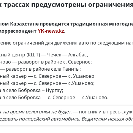
х трассах предусмотрены ограничени
очном Казахстане проводится традиционная многод
 корреспондент
YK-news.kz
.
едение ограничений для движения авто по следующим н
исный центр (КШТ) — Чечек — Алгабас;
шаново — разворот в районе с. Северное;
к — разворот в районе села Таинты;
нный карьер — с. Северное — с. Ушаново;
нный карьер — с. Северное — с.Ушаново;
а в село Бобровка – Нуртау;
га в село Бобровка — с. Северное — с.Ушаново.
 на время велогонки не будет, —
пояснили в пресс-слу
едовать полицейский автомобиль. Водителям нельзя обг