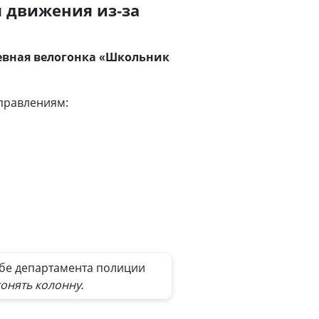
я движения из-за
невная велогонка «Школьник
аправлениям:
жбе департамента полиции
онять колонну.