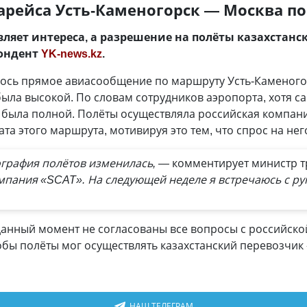
арейса Усть-Каменогорск — Москва по
вляет интереса, а разрешение на полёты казахстанс
пондент
YK-news.kz
.
лось прямое авиасообщение по маршруту Усть-Каменог
ла высокой. По словам сотрудников аэропорта, хотя са
а была полной. Полёты осуществляла российская компани
та этого маршрута, мотивируя это тем, что спрос на нег
графия полётов изменилась, —
комментирует министр т
омпания «SCAT». На следующей неделе я встречаюсь с ру
данный момент не согласованы все вопросы с российско
обы полёты мог осуществлять казахстанский перевозчик «
НАШ ТЕЛЕГРАМ