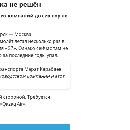
ка не решён
ких компаний до сих пор не
орск
—
Москва.
молёт летал несколько раз в
я «S7». Однако сейчас там не
о за последние годы упал.
ранспорта Марат Карабаев.
ководством компании и этот
й стороной. Требуется
Qazaq Air».