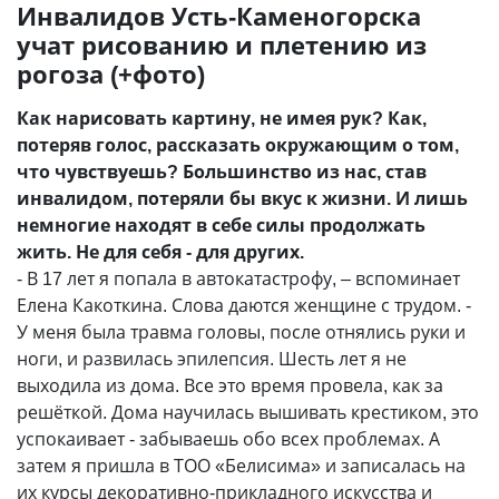
Инвалидов Усть-Каменогорска
учат рисованию и плетению из
рогоза (+фото)
Как нарисовать картину, не имея рук? Как,
потеряв голос, рассказать окружающим о том,
что чувствуешь? Большинство из нас, став
инвалидом, потеряли бы вкус к жизни. И лишь
немногие находят в себе силы продолжать
жить. Не для себя - для других.
- В 17 лет я попала в автокатастрофу, – вспоминает
Елена Какоткина. Слова даются женщине с трудом. -
У меня была травма головы, после отнялись руки и
ноги, и развилась эпилепсия. Шесть лет я не
выходила из дома. Все это время провела, как за
решёткой. Дома научилась вышивать крестиком, это
успокаивает - забываешь обо всех проблемах. А
затем я пришла в ТОО «Белисима» и записалась на
их курсы декоративно-прикладного искусства и