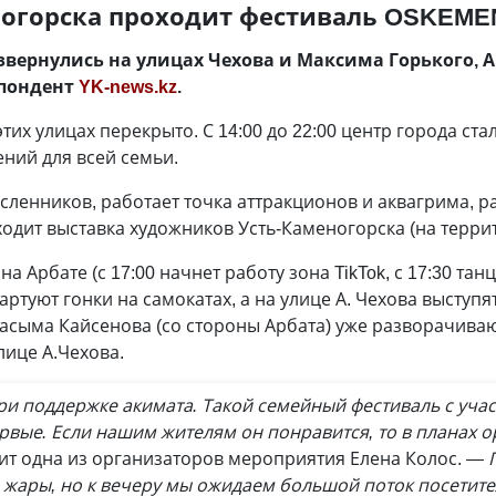
ногорска проходит фестиваль OSKEMEN
ернулись на улицах Чехова и Максима Горького, А
спондент
YK-news.kz
.
тих улицах перекрыто. С 14:00 до 22:00 центр города ст
ений для всей семьи.
есленников, работает точка аттракционов и аквагрима, р
дит выставка художников Усть-Каменогорска (на террит
а Арбате (с 17:00 начнет работу зона TikTok, с 17:30 тан
тартуют гонки на самокатах, а на улице А. Чехова высту
 Касыма Кайсенова (со стороны Арбата) уже разворачиваю
лице А.Чехова.
 поддержке акимата. Такой семейный фестиваль с уча
рвые. Если нашим жителям он понравится, то в планах о
ит одна из организаторов мероприятия Елена Колос.
— 
а жары, но к вечеру мы ожидаем большой поток посетите