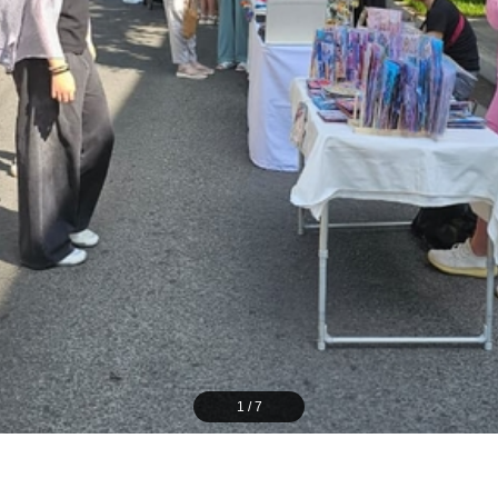
1
/
7