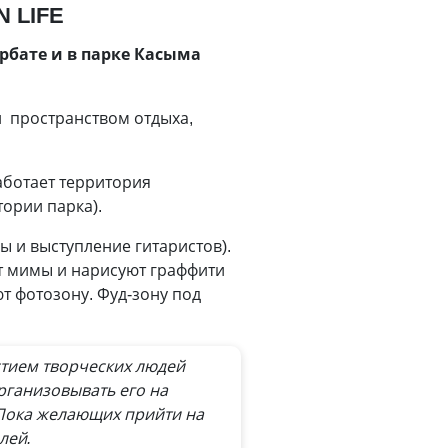
 LIFE
рбате и в парке Касыма
ал пространством отдыха,
аботает территория
ории парка).
цы и выступление гитаристов).
пят мимы и нарисуют граффити
т фотозону. Фуд-зону под
стием творческих людей
рганизовывать его на
Пока желающих прийти на
лей.