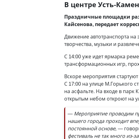
В центре Усть-Каме
Праздничные площадки разв
Кайсенова, передает корре
Движение автотранспорта на э
творчества, музыки и развлеч
С 14:00 уже идет ярмарка рем
трансформационных игр, прохо
Вскоре мероприятия стартуют н
С 17:00 на улице М.Горького с
на асфальте. На входе в парк
открытым небом откроют на у
— Мероприятие проводим при
нашего города проходит впе
постоянной основе, —
говор
фестиваль не так много из-з