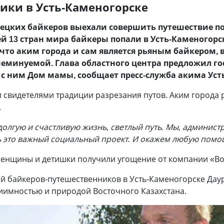
ики в Усть-Каменогорске
мецких байкеров выехали совершить путешествие п
ей 13 стран мира байкеры попали в Усть-Каменогор
что аким города и сам является рьяным байкером, 
минуемой. Глава областного центра предложил гос
 с ним Дом мамы, сообщает пресс-служба акима Уст
 свидетелями традиции разрезания путов. Аким города р
.
долгую и счастливую жизнь, светлый путь. Мы, админист
ь это важный социальный проект. И окажем любую помо
нщины и детишки получили угощение от компании «Во
 байкеров-путешественников в Усть-Каменогорске Дауре
иимностью и природой Восточного Казахстана.