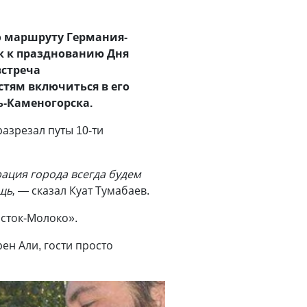
о маршруту Германия-
ск к празднованию Дня
встреча
тям включиться в его
ь-Каменогорска.
азрезал путы 10-ти
рация города всегда будем
щь,
— сказал Куат Тумабаев.
сток-Молоко».
н Али, гости просто