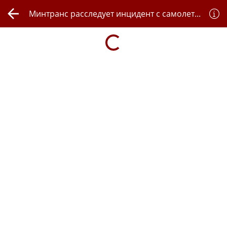
Минтранс расследует инцидент с самолетом, следовавшим из Астаны во Франфуркт