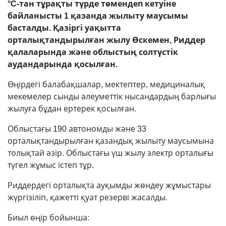
°C-тан тұрақты түрде төмендеп кетуіне
байланысты 1 қазанда жылыту маусымы
басталды. Қазіргі уақытта
орталықтандырылған жылу Өскемен, Риддер
қалаларында және облыстың солтүстік
аудандарында қосылған.
Өңірдегі балабақшалар, мектептер, медициналық
мекемелер сынды әлеуметтік нысандардың барлығы
жылуға бұдан ертерек қосылған.
Облыстағы 190 автономды және 33
орталықтандырылған қазандық жылыту маусымына
толықтай әзір. Облыстағы үш жылу электр орталығы
түгел жұмыс істеп тұр.
Риддердегі орталықта ауқымды жөндеу жұмыстары
жүргізіліп, қажетті қуат резерві жасалды.
Биыл өңір бойынша: