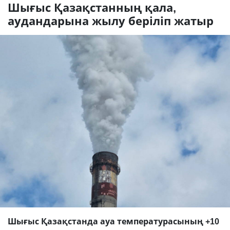
Шығыс Қазақстанның қала,
аудандарына жылу беріліп жатыр
Шығыс Қазақстанда ауа температурасының +10