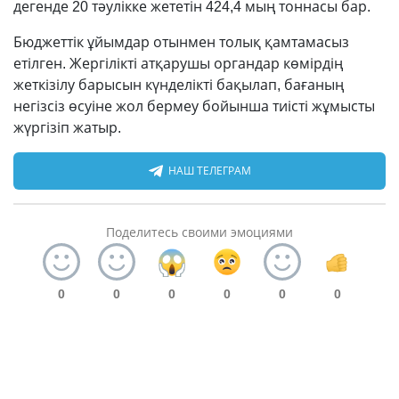
дегенде 20 тәулікке жететін 424,4 мың тоннасы бар.
Бюджеттік ұйымдар отынмен толық қамтамасыз
етілген. Жергілікті атқарушы органдар көмірдің
жеткізілу барысын күнделікті бақылап, бағаның
негізсіз өсуіне жол бермеу бойынша тиісті жұмысты
жүргізіп жатыр.
НАШ ТЕЛЕГРАМ
Поделитесь своими эмоциями
0
0
0
0
0
0