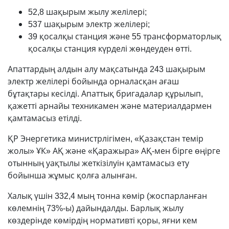
52,8 шақырым жылу желілері;
537 шақырым электр желілері;
39 қосалқы станция және 55 трансформаторлық
қосалқы станция күрделі жөндеуден өтті.
Апаттардың алдын алу мақсатында 243 шақырым
электр желілері бойында орналасқан ағаш
бұтақтары кесілді. Апаттық бригадалар құрылып,
қажетті арнайы техникамен және материалдармен
қамтамасыз етілді.
ҚР Энергетика министрлігімен, «Қазақстан темір
жолы» ҰК» АҚ және «Қаражыра» АҚ-мен бірге өңірге
отынның уақтылы жеткізілуін қамтамасыз ету
бойынша жұмыс қолға алынған.
Халық үшін 332,4 мың тонна көмір (жоспарланған
көлемнің 73%-ы) дайындалды. Барлық жылу
көздерінде көмірдің нормативті қоры, яғни кем