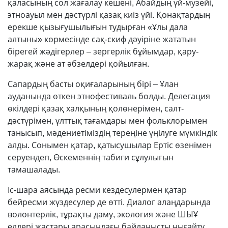
қаласының сол жағалау кешені, Абайдың үй-музейі,
этноауыл мен дәстүрлі қазақ киіз үйі. Қонақтардың
ерекше қызығушылығын тудырған «Ұлы дала
алтыны» көрмесінде сақ-скиф дәуіріне жататын
бірегей жәдігерлер – зергерлік бұйымдар, қару-
жарақ және ат әбзелдері қойылған.
Сапардың басты оқиғаларының бірі – Ұлан
ауданында өткен этнофестиваль болды. Делегация
өкілдері қазақ халқының қолөнерімен, салт-
дәстүрімен, ұлттық тағамдары мен фольклорымен
танысып, мәдениетіміздің тереңіне үңілуге мүмкіндік
алды. Сонымен қатар, қатысушылар Ертіс өзенімен
серуендеп, Өскеменнің табиғи сұлулығын
тамашалады.
Іс-шара аясында ресми кездесулермен қатар
бейресми жүздесулер де өтті. Диалог алаңдарында
волонтерлік, тұрақты даму, экология және ШЫҰ
елдері жастары арасындағы байланысты нығайту