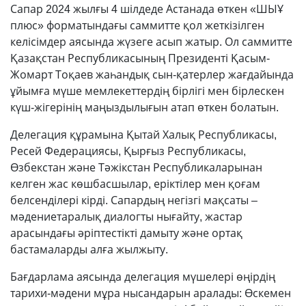
Сапар 2024 жылғы 4 шілдеде Астанада өткен «ШЫҰ
плюс» форматындағы саммитте қол жеткізілген
келісімдер аясында жүзеге асып жатыр. Ол саммитте
Қазақстан Республикасының Президенті Қасым-
Жомарт Тоқаев жаһандық сын-қатерлер жағдайында
ұйымға мүше мемлекеттердің бірлігі мен бірлескен
күш-жігерінің маңыздылығын атап өткен болатын.
Делегация құрамына Қытай Халық Республикасы,
Ресей Федерациясы, Қырғыз Республикасы,
Өзбекстан және Тәжікстан Республикаларынан
келген жас көшбасшылар, еріктілер мен қоғам
белсенділері кірді. Сапардың негізгі мақсаты –
мәдениетаралық диалогты нығайту, жастар
арасындағы әріптестікті дамыту және ортақ
бастамаларды алға жылжыту.
Бағдарлама аясында делегация мүшелері өңірдің
тарихи-мәдени мұра нысандарын аралады: Өскемен