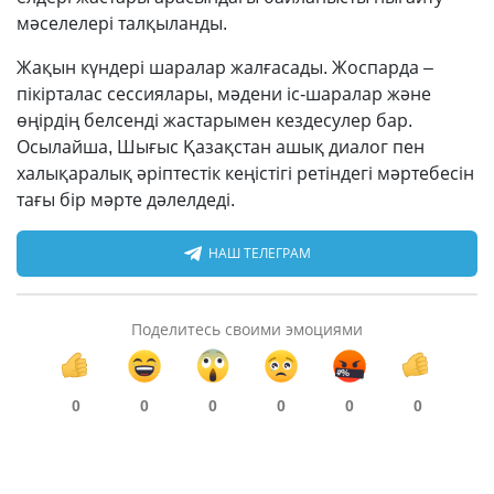
мәселелері талқыланды.
Жақын күндері шаралар жалғасады. Жоспарда –
пікірталас сессиялары, мәдени іс-шаралар және
өңірдің белсенді жастарымен кездесулер бар.
Осылайша, Шығыс Қазақстан ашық диалог пен
халықаралық әріптестік кеңістігі ретіндегі мәртебесін
тағы бір мәрте дәлелдеді.
НАШ ТЕЛЕГРАМ
Поделитесь своими эмоциями
0
0
0
0
0
0