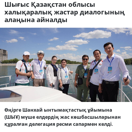
Шығыс Қазақстан облысы
халықаралық жастар диалогының
алаңына айналды
Өңірге Шанхай ынтымақтастық ұйымына
(ШЫҰ) мүше елдердің жас көшбасшыларынан
құралған делегация ресми сапармен келді.